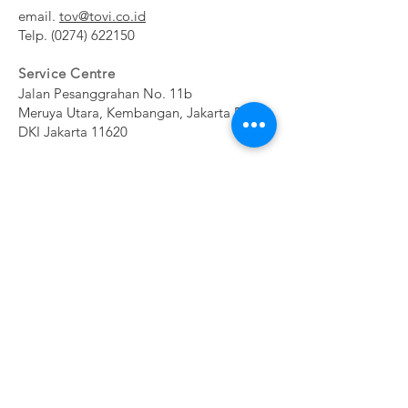
email.
tov@tovi.co.id
Telp.
(0274) 622150
Service Centre
Jalan Pesanggrahan No. 11b
Meruya Utara, Kembangan, Jakarta Barat
DKI Jakarta 11620​
Subscribe Now
NE
CONTAC
SHOP
WSL
T
ETT
ER
EXPERTS REVIEWS