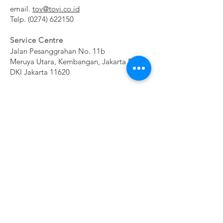
email.
tov@tovi.co.id
Telp.
(0274) 622150
Service Centre
Jalan Pesanggrahan No. 11b
Meruya Utara, Kembangan, Jakarta Barat
DKI Jakarta 11620​
Subscribe Now
NE
CONTAC
SHOP
WSL
T
ETT
ER
EXPERTS REVIEWS